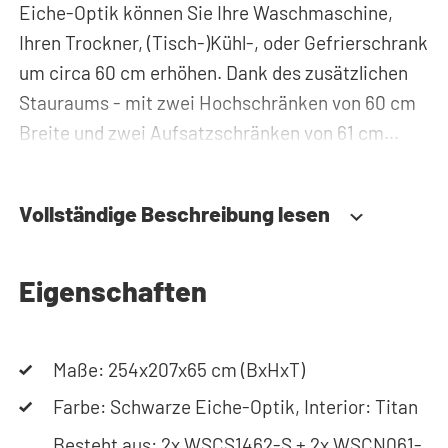
Eiche-Optik können Sie Ihre Waschmaschine,
Ihren Trockner, (Tisch-)Kühl-, oder Gefrierschrank
um circa 60 cm erhöhen. Dank des zusätzlichen
Stauraums - mit zwei Hochschränken von 60 cm
Breite und zwei Aufsatzschränken von 61 cm
Höhe - können Sie Waschmittel, Putzzeug oder
Wäschekörbe problemlos verstauen und haben
Vollständige Beschreibung lesen
diese immer griffbereit. Zudem werden alle Rohre
und Leitungen hinter der Schrankwand versteckt.
Somit sorgt der Waschmaschinenschrank für
Eigenschaften
einen aufgeräumten Hauswirtschaftsraum.
Maße: 254x207x65 cm (BxHxT)
Durch die spezielle Konstruktion des Gehäuses
werden Vibrationen von Waschmaschine und
Farbe: Schwarze Eiche-Optik, Interior: Titan
Trockner absorbiert. Des Weiteren ist der
Besteht aus: 2x WSCS1462-S + 2x WSCN061-