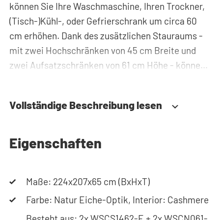
können Sie Ihre Waschmaschine, Ihren Trockner,
(Tisch-)Kühl-, oder Gefrierschrank um circa 60
cm erhöhen. Dank des zusätzlichen Stauraums -
mit zwei Hochschränken von 45 cm Breite und
zwei Aufsatzschränken von 61 cm Höhe - können
Sie Waschmittel, Putzzeug oder Wäschekörbe
problemlos verstauen und haben diese immer
Vollständige Beschreibung lesen
griffbereit. Zudem werden alle Rohre und
Leitungen hinter der Schrankwand versteckt.
Somit sorgt der Waschmaschinenschrank für
Eigenschaften
einen aufgeräumten Hauswirtschaftsraum.
Maße: 224x207x65 cm (BxHxT)
Durch die spezielle Konstruktion des Gehäuses
werden Vibrationen von Waschmaschine und
Farbe: Natur Eiche-Optik, Interior: Cashmere
Trockner absorbiert. Des Weiteren ist der
Besteht aus: 2x WSCS1462-E + 2x WSCN061-