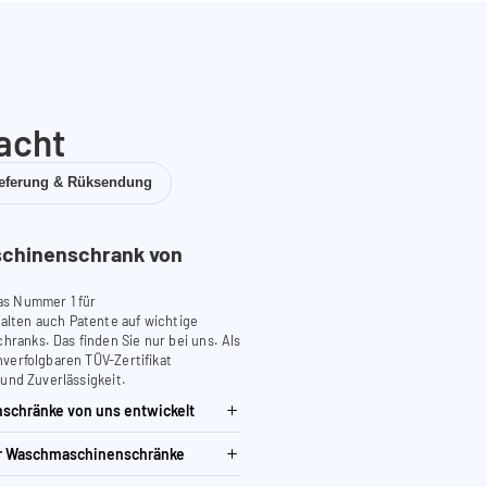
acht
ieferung & Rüksendung
chinenschrank von
as Nummer 1 für
lten auch Patente auf wichtige
anks. Das finden Sie nur bei uns. Als
verfolgbaren TÜV-Zertifikat
 und Zuverlässigkeit.
schränke von uns entwickelt
ür Waschmaschinenschränke