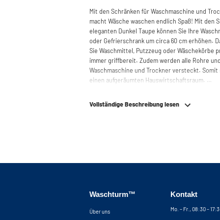
Mit den Schränken für Waschmaschine und Tro
macht Wäsche waschen endlich Spaß! Mit den Sc
eleganten Dunkel Taupe können Sie Ihre Waschma
oder Gefrierschrank um circa 60 cm erhöhen. 
Sie Waschmittel, Putzzeug oder Wäschekörbe p
immer griffbereit. Zudem werden alle Rohre un
Waschmaschine und Trockner versteckt. Somit
einen aufgeräumten Hauswirtschaftsraum.
Durch die spezielle Konstruktion des Gehäuse
Vollständige Beschreibung lesen
und Trockner absorbiert. Des Weiteren ist de
starkem, hochwertigem Plattenmaterial mit Mel
bei vielen Bad- und Küchenschränken vorzufinde
Metallgrundplatte mit hochgezogenen Kanten, d
eindringen kann. Diese Kombination macht den 
nicht wasserdicht. Einen weiteren Vorteil stell
sicherstellt, dass Ihre Maschinen nicht aus dem
Damit unsere Waschmaschinenschränke auch a
Waschturm™
Kontakt
sind alle Schränke außerdem mit höhenverstellb
Leitungen und Kabel problemlos anschließen kö
Mo. – Fr., 08:30 – 17:
Über uns
Rückwand an der Stelle, an der die Maschine Ihr