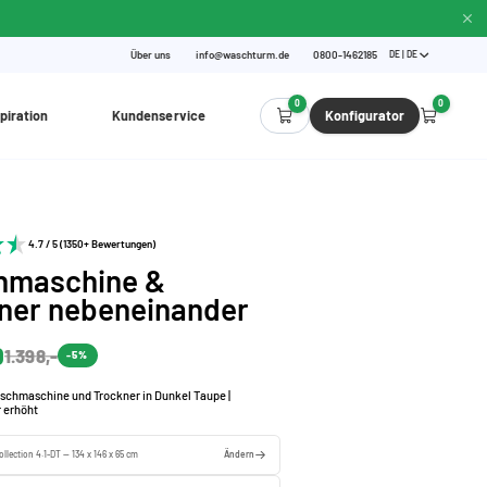
Über uns
info@waschturm.de
0800-1462185
DE | DE
0
0
piration
Kundenservice
Konfigurator
4.7 / 5 (1350+ Bewertungen)
hmaschine &
ner nebeneinander
0
1.398,-
-5%
schmaschine und Trockner in Dunkel Taupe |
 erhöht
llection 4.1-DT — 134 x 146 x 65 cm
Ändern