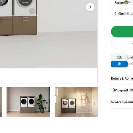
Farbe:
Dun
Griffe:
Griff
kos
Lie
Sic
Details & Abm
TÜV geprüft: 1
5 Jahre Garant