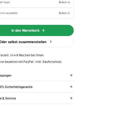
kel Taupe
Ändern
tenlos
auswählen
Ändern
In den Warenkorb
Oder selbst zusammenstellen
ferzeit: In 4-8 Wochen bei Ihnen
her bezahlen mit PayPal - inkl. Käuferschutz
essungen
00% Sicherheitsgarantie
ie & Service