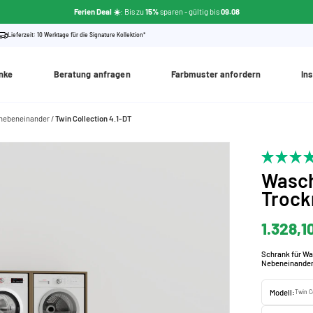
Ferien Deal ☀️
: Bis zu
15%
sparen
- gültig bis
09.08
Lieferzeit: 10 Werktage für die Signature Kollektion*
nke
Beratung anfragen
Farbmuster anfordern
Ins
 nebeneinander
Twin Collection 4.1-DT
Wasc
Trock
1.328,1
Schrank für Wa
Nebeneinander
Modell:
Twin Co