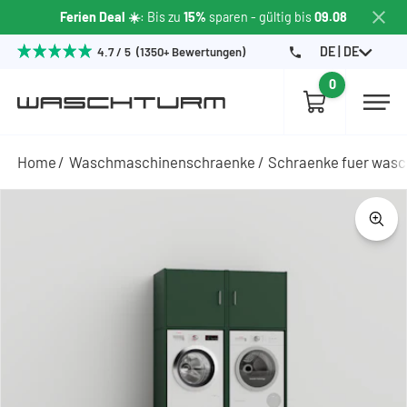
Ferien Deal ☀️
: Bis zu
15%
sparen
- gültig bis
09.08
DE | DE
4.7 / 5 (1350+ Bewertungen)
0
Home
Waschmaschinenschraenke
Schraenke fuer wasc