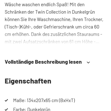
Wäsche waschen endlich Spaß! Mit den
Schränken der Twin Collection in Dunkelgrün
können Sie Ihre Waschmaschine, Ihren Trockner,
(Tisch-)Kühl-, oder Gefrierschrank um circa 60
cm erhöhen. Dank des zusätzlichen Stauraums -
mit zwei Aufsatzschränken von 61 cm Höhe -
können Sie Waschmittel, Putzzeug oder
Wäschekörbe problemlos verstauen und haben
Vollständige Beschreibung lesen
diese immer griffbereit. Zudem werden alle Rohre
und Leitungen hinter dem Schrank für
Waschmaschine und Trockner versteckt. Somit
Eigenschaften
sorgt der Waschmaschinenschrank für einen
aufgeräumten Hauswirtschaftsraum.
Maße: 134x207x65 cm (BxHxT)
Durch die spezielle Konstruktion des Gehäuses
Farbe: Dunkelgrün