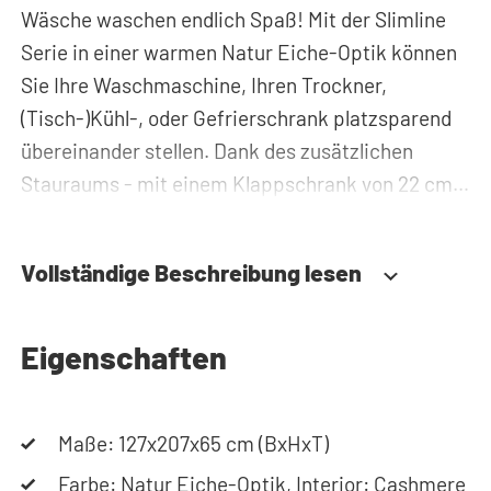
Wäsche waschen endlich Spaß! Mit der Slimline
Serie in einer warmen Natur Eiche-Optik können
Sie Ihre Waschmaschine, Ihren Trockner,
(Tisch-)Kühl-, oder Gefrierschrank platzsparend
übereinander stellen. Dank des zusätzlichen
Stauraums - mit einem Klappschrank von 22 cm
Höhe und einem Hochschrank von 60 cm Breite -
können Sie Waschmittel, Putzzeug oder
Vollständige Beschreibung lesen
Wäschekörbe problemlos verstauen und haben
diese immer griffbereit. Zudem werden alle Rohre
und Leitungen hinter dem Schrank für Trockner
Eigenschaften
auf Waschmaschine versteckt. Somit sorgt der
Waschmaschinenschrank für einen aufgeräumten
Maße: 127x207x65 cm (BxHxT)
Hauswirtschaftsraum.
Farbe: Natur Eiche-Optik, Interior: Cashmere