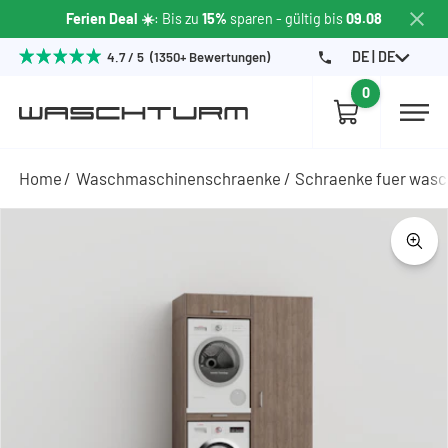
Ferien Deal ☀️
: Bis zu
15%
sparen
- gültig bis
09.08
DE | DE
4.7 / 5 (1350+ Bewertungen)
0
Home
Waschmaschinenschraenke
Schraenke fuer wasc