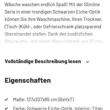
Wäsche waschen endlich Spaß! Mit der Slimline
Serie in einer trendigen Schwarzen Eiche-Optik
können Sie Ihre Waschmaschine, Ihren Trockner,
(Tisch-)Kühl-, oder Gefrierschrank platzsparend
übereinander stellen. Dank des zusätzlichen
Stauraums - mit einem Klappschrank von 22 cm
Höhe und einem Hochschrank von 60 cm Breite -
können Sie Waschmittel, Putzzeug oder
Vollständige Beschreibung lesen
Wäschekörbe problemlos verstauen und haben
diese immer griffbereit. Zudem werden alle Rohre
und Leitungen hinter dem Schrank für Trockner
Eigenschaften
auf Waschmaschine versteckt. Somit sorgt der
Waschmaschinenschrank für einen aufgeräumten
Maße: 127x207x65 cm (BxHxT)
Hauswirtschaftsraum.
Farbe: Schwarze Eiche-Optik, Interior: Titan