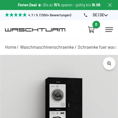
Ferien Deal ☀️
: Bis zu
15%
sparen
- gültig bis
16.08
DE | DE
4.7 / 5 (1350+ Bewertungen)
0
Home
Waschmaschinenschraenke
Schraenke fuer wasc