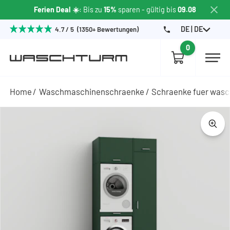
Ferien Deal ☀️
: Bis zu
15%
sparen
- gültig bis
09.08
DE | DE
4.7 / 5 (1350+ Bewertungen)
0
Home
Waschmaschinenschraenke
Schraenke fuer wasc