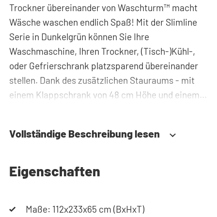
Trockner übereinander von Waschturm™ macht
Wäsche waschen endlich Spaß! Mit der Slimline
Serie in Dunkelgrün können Sie Ihre
Waschmaschine, Ihren Trockner, (Tisch-)Kühl-,
oder Gefrierschrank platzsparend übereinander
stellen. Dank des zusätzlichen Stauraums - mit
einem Klappschrank von 48 cm Höhe und einem
Hochschrank sowie Klappschrank von 45 cm
Breite - können Sie Waschmittel, Putzzeug oder
Vollständige Beschreibung lesen
Wäschekörbe problemlos verstauen und haben
diese immer griffbereit. Zudem werden alle Rohre
und Leitungen hinter dem Schrank für Trockner
Eigenschaften
auf Waschmaschine versteckt. Somit sorgt der
Waschmaschinenschrank für einen aufgeräumten
Maße: 112x233x65 cm (BxHxT)
Hauswirtschaftsraum.