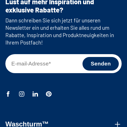
Lust auf mehr Inspiration und
Keine Rückwand bei WSCS1462/WSTT185 für
exklusive Rabatte?
problemloses Anschließen der Maschinen
Dann schreiben Sie sich jetzt für unseren
Inkl. 4 Wandverankerungen für eine sichere
Newsletter ein und erhalten Sie alles rund um
Montage
Rabatte, Inspiration und Produktneuigkeiten in
Optionale Erweiterung mit Einlegeböden oder
Ihrem Postfach!
Fachverteilung
Maße Nische für Maschine (oben): 62,6 x 86,5
x 58,5 cm (BxHxT)
Maße Nische für Maschine (unten): 62,6 x 86,5
x 63,4 cm (BxHxT)
Waschturm™