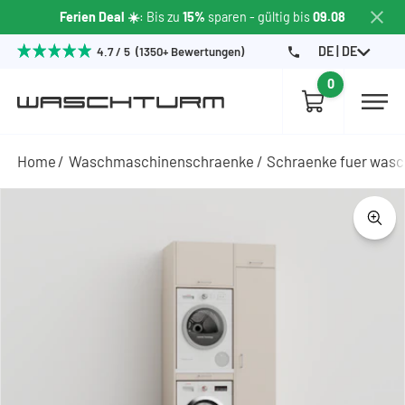
Ferien Deal ☀️
: Bis zu
15%
sparen
- gültig bis
09.08
DE | DE
4.7 / 5 (1350+ Bewertungen)
0
Home
Waschmaschinenschraenke
Schraenke fuer wasc