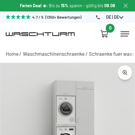
Ferien Deal ☀️
: Bis zu
15%
sparen
- gültig bis
09.08
DE | DE
4.7 / 5 (1350+ Bewertungen)
0
Home
Waschmaschinenschraenke
Schraenke fuer wasc