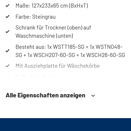
Maße: 127x233x65 cm (BxHxT)
Hauswirtschaftsraum.
Farbe: Steingrau
Der Waschmaschinenschrank ist aus 19 mm
Schrank für Trockner (oben) auf
starkem, hochwertigem Plattenmaterial mit
Waschmaschine (unten)
Melaminbeschichtung gefertigt - wie auch bei
Besteht aus: 1x WSTT185-SG + 1x WSTN048-
vielen Bad- und Küchenschränken vorzufinden.
SG + 1x WSCH207-60-SG + 1x WSCH26-60-SG
Einen weiteren Vorteil stellt unsere
Mit Ausziehplatte für Wäschekörbe
Kippsicherung dar, die sicherstellt, dass Ihre
Maschinen nicht aus dem Schrank fallen können.
Soft-close System
Damit unsere Waschmaschinenschränke auch
Kippsicherung
auf unebenen Fußböden gerade stehen, sind alle
Alle Eigenschaften anzeigen
Lüftungsgitter
Schränke außerdem mit höhenverstellbaren
Belastung bis 80kg
Füßen ausgestattet.
Höhenverstellbare Füße aus Edelstahl
Damit unsere Waschmaschinenschränke auch