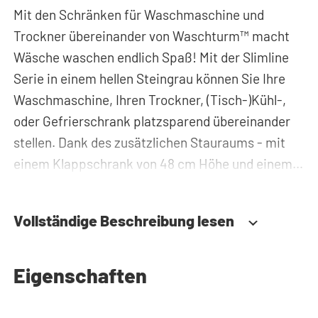
Mit den Schränken für Waschmaschine und
Trockner übereinander von Waschturm™ macht
Wäsche waschen endlich Spaß! Mit der Slimline
Serie in einem hellen Steingrau können Sie Ihre
Waschmaschine, Ihren Trockner, (Tisch-)Kühl-,
oder Gefrierschrank platzsparend übereinander
stellen. Dank des zusätzlichen Stauraums - mit
einem Klappschrank von 48 cm Höhe und einem
Hochschrank sowie Klappschrank von 60 cm
Breite - können Sie Waschmittel, Putzzeug oder
Vollständige Beschreibung lesen
Wäschekörbe problemlos verstauen und haben
diese immer griffbereit. Zudem werden alle Rohre
und Leitungen hinter dem Schrank für Trockner
Eigenschaften
auf Waschmaschine versteckt. Somit sorgt der
Waschmaschinenschrank für einen aufgeräumten