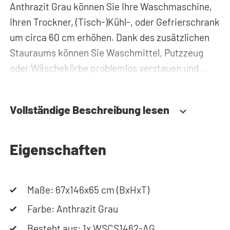
Anthrazit Grau können Sie Ihre Waschmaschine,
Ihren Trockner, (Tisch-)Kühl-, oder Gefrierschrank
um circa 60 cm erhöhen. Dank des zusätzlichen
Stauraums können Sie Waschmittel, Putzzeug
oder Wäschekörbe problemlos verstauen und
haben diese immer griffbereit. Zudem werden alle
Rohre und Leitungen hinter der
Vollständige Beschreibung lesen
Waschmaschinenerhöhung versteckt. Somit
sorgt der Waschmaschinenschrank für einen
aufgeräumten Hauswirtschaftsraum.
Eigenschaften
Durch die spezielle Konstruktion des Gehäuses
Maße: 67x146x65 cm (BxHxT)
werden Vibrationen von Waschmaschine und
Trockner absorbiert. Des Weiteren ist der
Farbe: Anthrazit Grau
Waschmaschinenschrank aus 19 mm starkem,
Besteht aus: 1x WSCS1462-AG