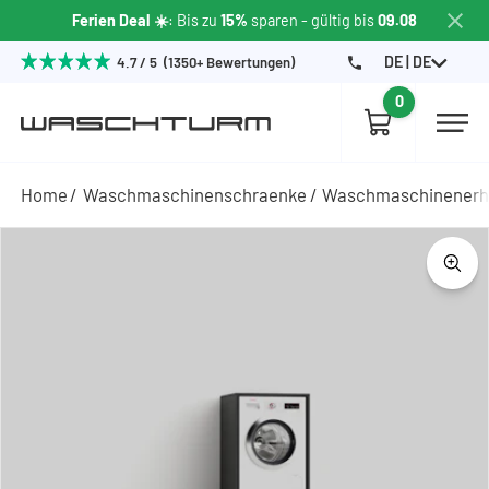
Ferien Deal ☀️
: Bis zu
15%
sparen
- gültig bis
09.08
DE | DE
4.7 / 5 (1350+ Bewertungen)
0
Home
Waschmaschinenschraenke
Waschmaschinener