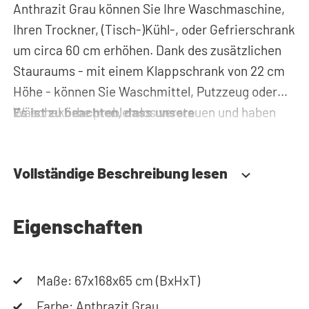
Anthrazit Grau können Sie Ihre Waschmaschine,
Ihren Trockner, (Tisch-)Kühl-, oder Gefrierschrank
um circa 60 cm erhöhen. Dank des zusätzlichen
Stauraums - mit einem Klappschrank von 22 cm
Höhe - können Sie Waschmittel, Putzzeug oder
Wäschekörbe problemlos verstauen und haben
Es ist zu beachten, dass unsere
diese immer griffbereit. Zudem werden alle Rohre
Waschmaschinenschränke nach dem
und Leitungen hinter der
Baukastenprinzip mit mehreren Paketen und
Vollständige Beschreibung lesen
Waschmaschinenerhöhung versteckt. Somit
ohne Maschinen geliefert werden.
sorgt der Waschmaschinenschrank für einen
aufgeräumten Hauswirtschaftsraum. Durch die
Eigenschaften
spezielle Konstruktion des Gehäuses werden
Vibrationen von Waschmaschine und Trockner
absorbiert. Des Weiteren ist der
Maße: 67x168x65 cm (BxHxT)
Waschmaschinenschrank aus 19 mm starkem,
Farbe: Anthrazit Grau