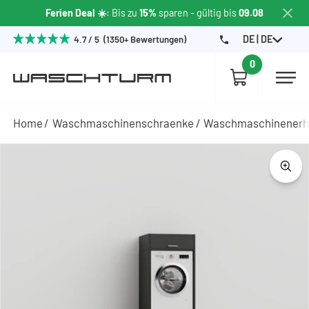
Ferien Deal ☀️
: Bis zu
15%
sparen
- gültig bis
09.08
DE | DE
4.7 / 5 (1350+ Bewertungen)
0
Home
Waschmaschinenschraenke
Waschmaschinener