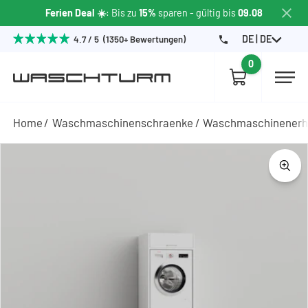
Ferien Deal ☀️
: Bis zu
15%
sparen
- gültig bis
09.08
DE | DE
4.7 / 5 (1350+ Bewertungen)
0
Home
Waschmaschinenschraenke
Waschmaschinener