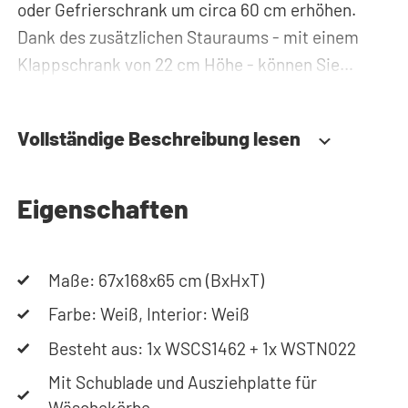
oder Gefrierschrank um circa 60 cm erhöhen.
Dank des zusätzlichen Stauraums - mit einem
Klappschrank von 22 cm Höhe - können Sie
Waschmittel, Putzzeug oder Wäschekörbe
problemlos verstauen und haben diese immer
Vollständige Beschreibung lesen
griffbereit. Zudem werden alle Rohre und
Leitungen hinter der Waschmaschinenerhöhung
versteckt. Somit sorgt der
Eigenschaften
Waschmaschinenschrank für einen aufgeräumten
Hauswirtschaftsraum.
Maße: 67x168x65 cm (BxHxT)
Durch die spezielle Konstruktion des Gehäuses
Farbe: Weiß, Interior: Weiß
werden Vibrationen von Waschmaschine und
Besteht aus: 1x WSCS1462 + 1x WSTN022
Trockner absorbiert. Des Weiteren ist der
Mit Schublade und Ausziehplatte für
Waschmaschinenschrank aus 22 mm starkem,
Wäschekörbe