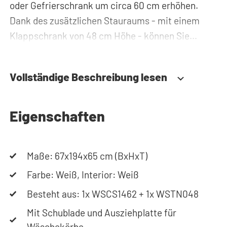
oder Gefrierschrank um circa 60 cm erhöhen.
Dank des zusätzlichen Stauraums - mit einem
Klappschrank von 48 cm Höhe - können Sie
Waschmittel, Putzzeug oder Wäschekörbe
problemlos verstauen und haben diese immer
Vollständige Beschreibung lesen
griffbereit. Zudem werden alle Rohre und
Leitungen hinter der Waschmaschinenerhöhung
versteckt. Somit sorgt der
Eigenschaften
Waschmaschinenschrank für einen aufgeräumten
Hauswirtschaftsraum.
Maße: 67x194x65 cm (BxHxT)
Durch die spezielle Konstruktion des Gehäuses
Farbe: Weiß, Interior: Weiß
werden Vibrationen von Waschmaschine und
Besteht aus: 1x WSCS1462 + 1x WSTN048
Trockner absorbiert. Des Weiteren ist der
Mit Schublade und Ausziehplatte für
Waschmaschinenschrank aus 22 mm starkem,
Wäschekörbe