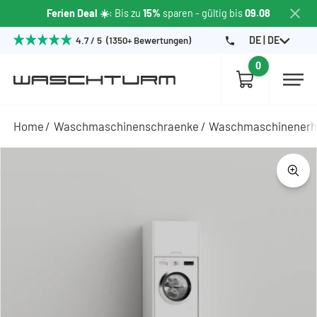
Ferien Deal ☀️
: Bis zu
15%
sparen
- gültig bis
09.08
DE | DE
4.7 / 5 (1350+ Bewertungen)
0
Home
Waschmaschinenschraenke
Waschmaschinener