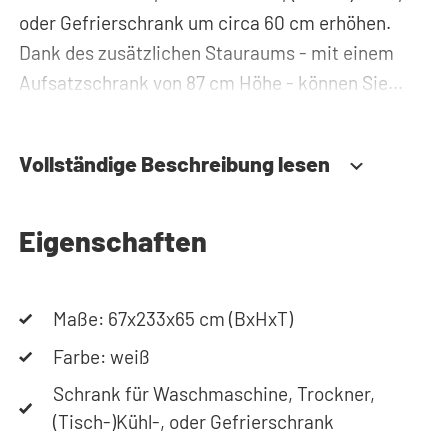
oder Gefrierschrank um circa 60 cm erhöhen.
Dank des zusätzlichen Stauraums - mit einem
Aufsatzschrank von 87 cm Höhe - können Sie
Waschmittel, Putzzeug oder Wäschekörbe
problemlos verstauen und haben diese immer
Vollständige Beschreibung lesen
griffbereit. Zudem werden alle Rohre und
Leitungen hinter der Waschmaschinenerhöhung
versteckt. Somit sorgt der
Eigenschaften
Waschmaschinenschrank für einen aufgeräumten
Hauswirtschaftsraum.
Maße: 67x233x65 cm (BxHxT)
Durch die spezielle Konstruktion des Gehäuses
Farbe: weiß
werden Vibrationen von Waschmaschine und
Schrank für Waschmaschine, Trockner,
Trockner absorbiert. Des Weiteren ist der
(Tisch-)Kühl-, oder Gefrierschrank
Waschmaschinenschrank aus 22 mm starkem,