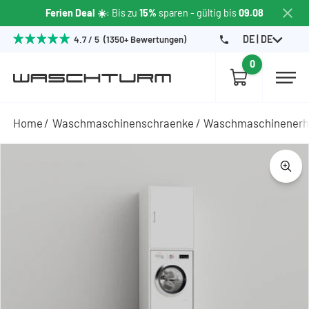
Ferien Deal ☀️
: Bis zu
15%
sparen
- gültig bis
09.08
DE | DE
4.7 / 5 (1350+ Bewertungen)
0
Home
Waschmaschinenschraenke
Waschmaschinener