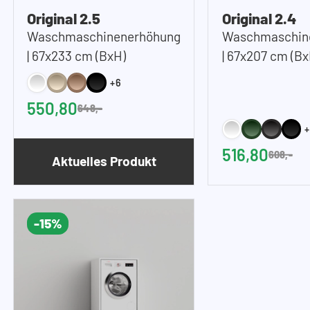
Original 2.5
Original 2.4
Waschmaschinenerhöhung
Waschmaschin
| 67x233 cm (BxH)
| 67x207 cm (Bx
+6
550,80
648,-
516,80
608,-
Aktuelles Produkt
-15%