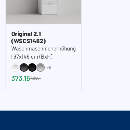
Original 2.1
(WSCS1462)
Waschmaschinenerhöhung
| 67x146 cm (BxH)
+6
373,15
439,-