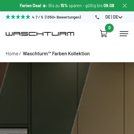
Ferien Deal ☀️
: Bis zu
15%
sparen
- gültig bis
09.08
DE | DE
4.7 / 5 (1350+ Bewertungen)
0
Home
Waschturm™ Farben Kollektion