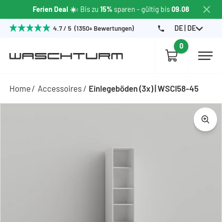
Ferien Deal ☀️
: Bis zu
15%
sparen
- gültig bis
09.08
DE | DE
4.7 / 5 (1350+ Bewertungen)
0
Home
Accessoires
Einlegeböden (3x) | WSCI58-45