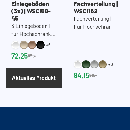
Einlegeböden
Fachverteilung |
(3x) | WSCI58-
WSCI162
45
Fachverteilung |
3 Einlegeböden |
Für Hochschrank
für Hochschrank
45 cm und/oder 60
45 cm (B)
cm (B)
+6
72,25
85,-
+6
84,15
99,-
Aktuelles Produkt