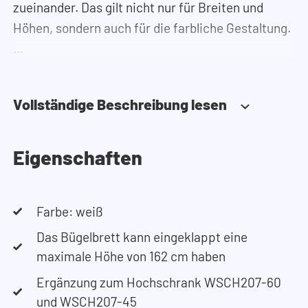
zueinander. Das gilt nicht nur für Breiten und
Höhen, sondern auch für die farbliche Gestaltung.
Benötigen Sie Hilfe?
Hier
finden Sie die Montageanleitung.
Vollständige Beschreibung lesen
Benötigen Sie Hilfe bei der Planung Ihres
Schranks? Verwenden Sie unseren
Konfigurator
,
um Ihren Waschmaschinenschrank
Eigenschaften
zusammenzustellen. Sie können uns auch
jederzeit
telefonisch oder per Mail erreichen
.
Farbe: weiß
Das Bügelbrett kann eingeklappt eine
maximale Höhe von 162 cm haben
Ergänzung zum Hochschrank WSCH207-60
und WSCH207-45