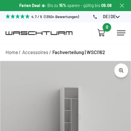
Ferien Deal ☀️
: Bis zu
15%
sparen
- gültig bis
09.08
DE | DE
4.7 / 5 (1350+ Bewertungen)
0
Home
Accessoires
Fachverteilung | WSCI162