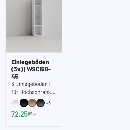
Einlegeböden
(3x) | WSCI58-
45
3 Einlegeböden |
für Hochschrank
45 cm (B)
+6
72,25
85,-