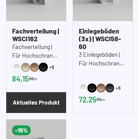
Fachverteilung |
Einlegeböden
WSCI162
(3x) | WSCI58-
60
Fachverteilung |
3 Einlegeböden |
Für Hochschrank
Für Hochschrank
45 cm und/oder 60
+6
60cm (B)
cm (B)
84,15
99,-
+6
72,25
85,-
Aktuelles Produkt
-15%