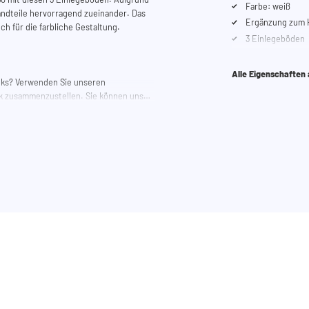
Farbe: weiß
andteile hervorragend zueinander. Das
Ergänzung zum 
ch für die farbliche Gestaltung.
3 Einlegeböden
Alle Eigenschaften
anks? Verwenden Sie unseren
k zusammenzustellen. Sie können uns
en.