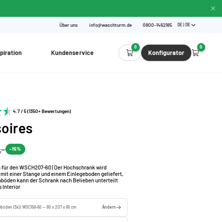
Über uns
info@waschturm.de
0800-1462185
DE | DE
0
0
piration
Kundenservice
Konfigurator
4.7 / 5 (1350+ Bewertungen)
oires
,-
-15%
 für den WSCH207-60 | Der Hochschrank wird
mit einer Stange und einem Einlegeboden geliefert,
hböden kann der Schrank nach Belieben unterteilt
 Interior
eböden (3x) | WSCI58-60 — 60 x 207 x 65 cm
Ändern