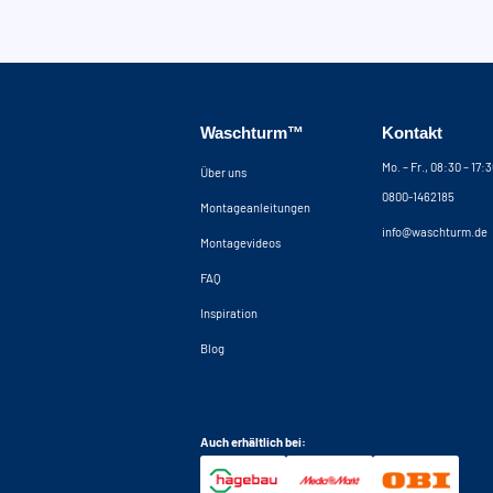
Waschturm™
Kontakt
Mo. – Fr., 08:30 – 17:
Über uns
0800-1462185
Montageanleitungen
info@waschturm.de
Montagevideos
FAQ
Inspiration
Blog
Auch erhältlich bei: