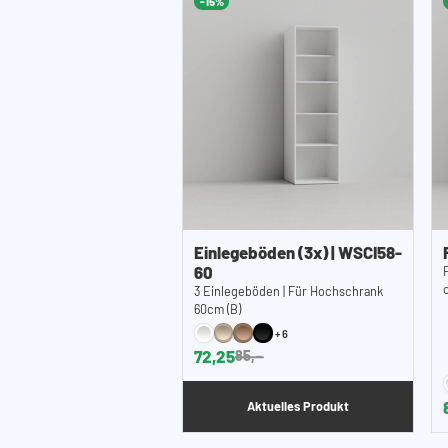
-15%
Einlegeböden (3x) | WSCI58-
60
3 Einlegeböden | Für Hochschrank
60cm (B)
+6
72,25
85,-
Aktuelles Produkt