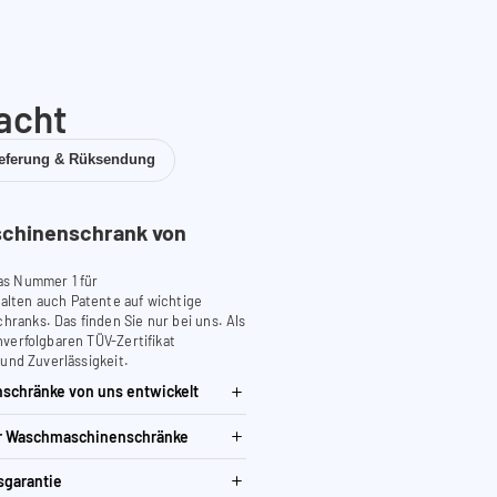
acht
ieferung & Rüksendung
chinenschrank von
as Nummer 1 für
lten auch Patente auf wichtige
anks. Das finden Sie nur bei uns. Als
verfolgbaren TÜV-Zertifikat
 und Zuverlässigkeit.
schränke von uns entwickelt
ür Waschmaschinenschränke
sgarantie