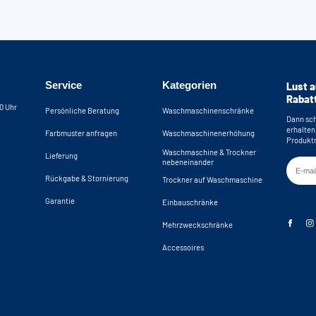
Service
Kategorien
Lust a
Rabat
30 Uhr
Persönliche Beratung
Waschmaschinenschränke
Dann sch
erhalten
Farbmuster anfragen
Waschmaschinenerhöhung
Produktn
Waschmaschine & Trockner
Lieferung
nebeneinander
Rückgabe & Stornierung
Trockner auf Waschmaschine
Garantie
Einbauschränke
Mehrzweckschränke
Accessoires