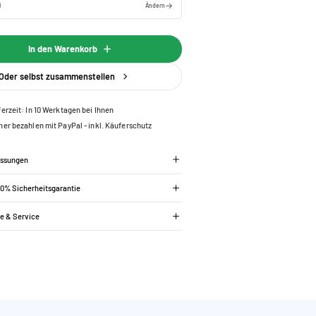
ß
Ändern
In den Warenkorb
Oder selbst zusammenstellen
ferzeit: In 10 Werktagen bei Ihnen
her bezahlen mit PayPal - inkl. Käuferschutz
essungen
00% Sicherheitsgarantie
ie & Service