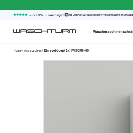
4.7 / 5 (1350+ Bewertungen)
Das Original: Europas sicherster Waschmaschinenschrank
Waschmaschinenschrä
Home
Accessoires
Einlegeböden (3x) | WSCI58-60