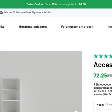
Ferien Deal ☀️
: Bis zu
15%
sparen
- gültig bis
09.08
Lieferzeit: 10 Werktage für die Signature Kollektion*
nke
Beratung anfragen
Farbmuster anfordern
Ins
Acces
72,25
85
3 Einlegeböden
standardmäßig 
mit diesen Fac
werden | Weißes
Modell:
Einleg