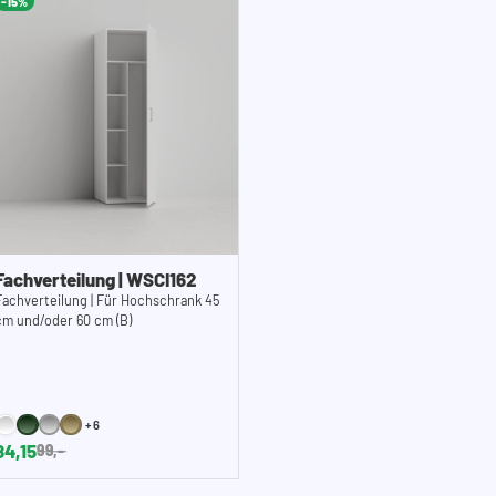
-15%
Fachverteilung | WSCI162
Fachverteilung | Für Hochschrank 45
cm und/oder 60 cm (B)
+6
84,15
99,-